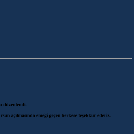
u düzenlendi.
sun açılmasında emeği geçen herkese teşekkür ederiz.