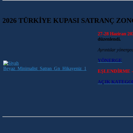
2026 TÜRKİYE KUPASI SATRANÇ ZONG
27-28 Haziran 20
düzenlendi.
Ayrıntılar yönerged
YÖNERGE
EŞLENDİRME 
AÇIK KATEGO