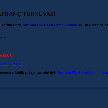
ATRANÇ TURNUVASI
6
tarihlerinde
İbrahim Fikri Anıl Ortaokulunda
35+30 Eklemeli 
dir.
 SONUÇ
4 YAŞ
AÇIK
rnuva etkinlik çakışması sebebiyle
İbrahim Fikri Anıl Ortaokulu