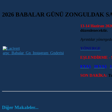
2026 BABALAR GÜNÜ ZONGULDAK S
13-14 Haziran 202
düzenlenecektir.
Ayrıntılar yönergede
YÖNERGE
EŞLENDİRME -
8 YAŞ
10 YAŞ
1
SON DAKİKA:
Tu
Diğer Makaleler...