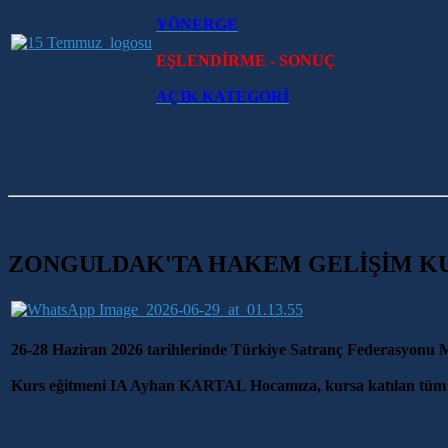
YÖNERGE
EŞLENDİRME - SONUÇ
AÇIK KATEGORİ
ZONGULDAK'TA HAKEM GELİŞİM K
26-28 Haziran 2026 tarihlerinde Türkiye Satranç Federasyonu 
Kurs eğitmeni IA Ayhan KARTAL Hocamıza, kursa katılan tüm h