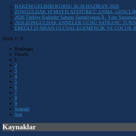
HAKEM GELİŞİM KURSU 26-28 HAZİRAN 2026
ZONGULDAK 19 MAYIS ATATÜRK'Ü ANMA, GENÇLİ
2026 Türkiye Kulüpler Satranç Şampiyonası İl - Yöre Yarışmala
2026 ZONGULDAK ANNELER GÜNÜ SATRANÇ TURN
EREĞLİ 23 NİSAN ULUSAL EGEMENLİK VE ÇOCUK
Sayfa 1 / 9
Başlangıç
Önceki
1
2
3
4
5
6
7
8
9
Sonraki
Son
Kaynaklar