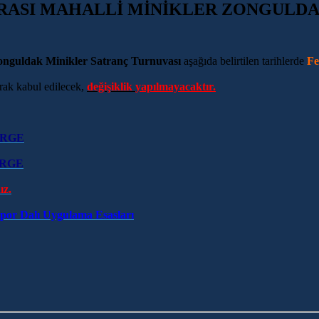
ARASI MAHALLİ MİNİKLER ZONGULDAK
Zonguldak Minikler Satranç Turnuvası
aşağıda belirtilen tarihlerde
Fe
larak kabul edilecek,
değişiklik
yapılmayacaktır.
RGE
RGE
ız.
Spor Dalı Uygulama Esasları