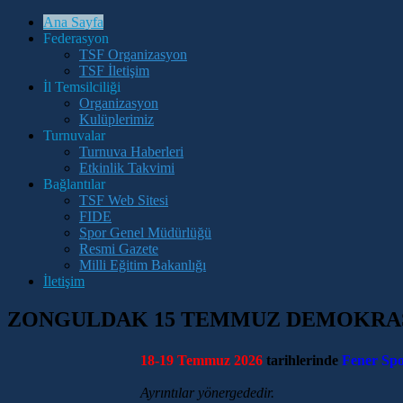
Ana Sayfa
Federasyon
TSF Organizasyon
TSF İletişim
İl Temsilciliği
Organizasyon
Kulüplerimiz
Turnuvalar
Turnuva Haberleri
Etkinlik Takvimi
Bağlantılar
TSF Web Sitesi
FIDE
Spor Genel Müdürlüğü
Resmi Gazete
Milli Eğitim Bakanlığı
İletişim
ZONGULDAK 15 TEMMUZ DEMOKRASİ
18-19 Temmuz 2026
tarihlerinde
Fener Sp
Ayrıntılar yönergededir.