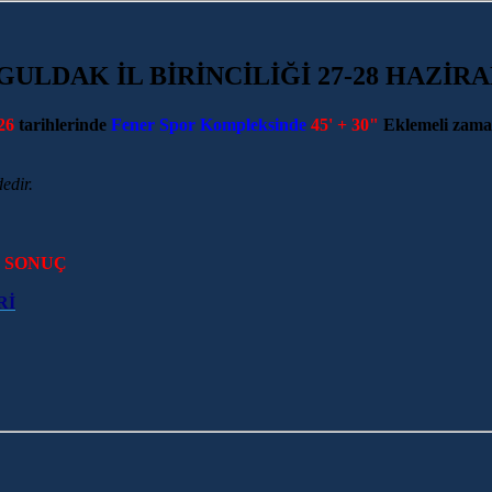
ULDAK İL BİRİNCİLİĞİ 27-28 HAZİRA
26
tarihlerinde
Fener Spor Kompleksinde
45' + 30"
Eklemeli zama
edir.
- SONUÇ
Rİ