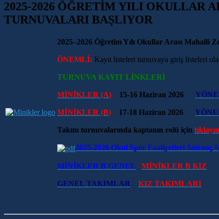
2025-2026 ÖĞRETİM YILI OKULLAR 
TURNUVALARI BAŞLIYOR
2025–2026 Öğretim Yılı Okullar Arası Mahalli 
ÖNEMLİ:
Kayıt listeleri turnuvaya giriş listeleri o
TURNUVA KAYIT LİNKLERİ
MİNİKLER (A)
15-16 Haziran 2026
YÖNE
MİNİKLER (B)
17-18 Haziran 2026
YÖNE
Takım turnuvalarında kaptanın rolü için
tıklayın
2025-2026 Okul Spor Faaliyetleri Satranç 
MİNİKLER B GENEL
MİNİKLER B KIZ
GENEL TAKIMLAR
KIZ TAKIMLARI