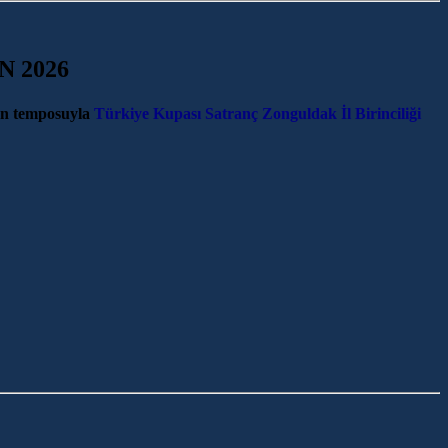
N 2026
n temposuyla
Türkiye Kupası Satranç Zonguldak İl Birinciliği