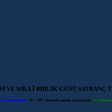
 VE MİLLÎ BİRLİK GÜNÜ SATRANÇ 
or Kompleksinde
35' + 30" eklemeli zaman temposuyla
15 Temmuz 