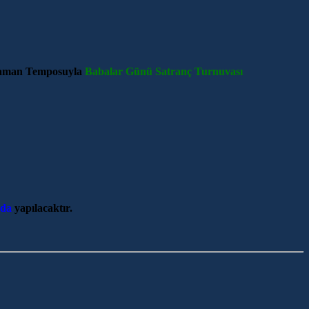
Zaman Temposuyla
Babalar Günü Satranç Turnuvası
nda
yapılacaktır.