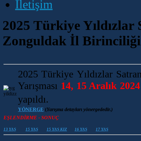
İletişim
2025 Türkiye Yıldızlar
Zonguldak İl Birinciliğ
2025 Türkiye Yıldızlar Satra
Yarışması
14, 15 Aralık 2024
yapıldı.
YÖNERGE
(
Yarışma detayları yönergededir.)
EŞLENDİRME - SONUÇ
13 YAŞ
15 YAŞ
15 YAŞ KIZ
16 YAŞ
17 YAŞ