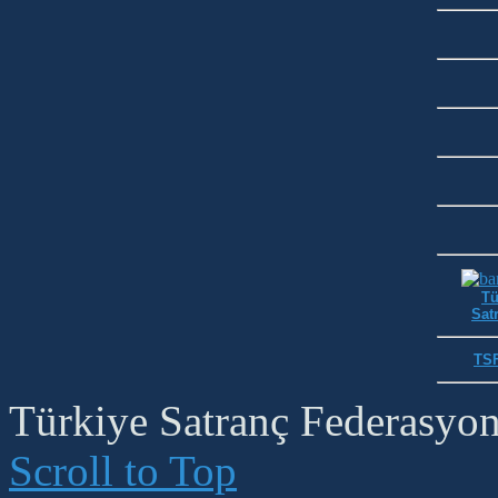
Tü
Satr
TSF
Türkiye Satranç Federasyonu
Scroll to Top