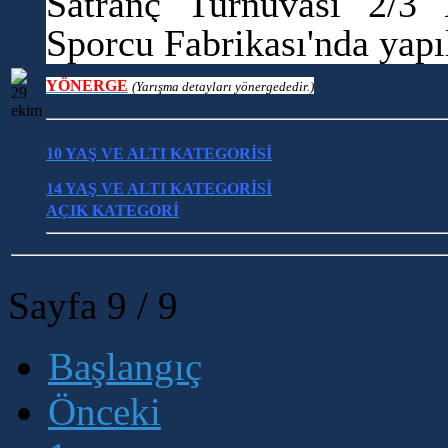
Satranç Turnuvası 2/3 
Sporcu Fabrikası'nda
yapı
YÖNERGE
(Yarışma detayları yönergededir.)
10 YAŞ VE ALTI KATEGORİSİ
14 YAŞ VE ALTI KATEGORİSİ
AÇIK KATEGORİ
Sayfa 9 / 9
Başlangıç
Önceki