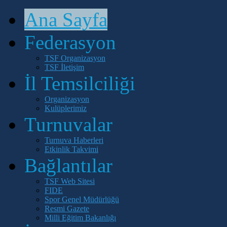
Ana Sayfa
Federasyon
TSF Organizasyon
TSF İletişim
İl Temsilciliği
Organizasyon
Kulüplerimiz
Turnuvalar
Turnuva Haberleri
Etkinlik Takvimi
Bağlantılar
TSF Web Sitesi
FIDE
Spor Genel Müdürlüğü
Resmi Gazete
Milli Eğitim Bakanlığı