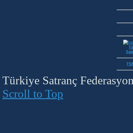
Tü
Satr
TSF
Türkiye Satranç Federasyonu
Scroll to Top