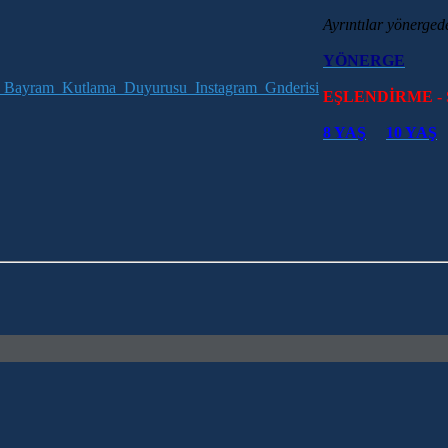
Ayrıntılar yönergede
YÖNERGE
EŞLENDİRME -
8 YAŞ
10 YAŞ