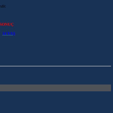
dir.
 SONUÇ
14 YAŞ