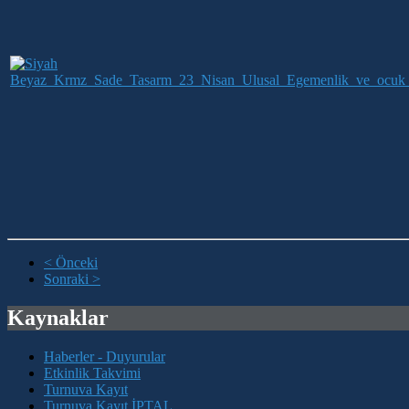
< Önceki
Sonraki >
Kaynaklar
Haberler - Duyurular
Etkinlik Takvimi
Turnuva Kayıt
Turnuva Kayıt İPTAL