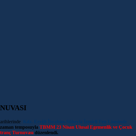
NUVASI
tarihlerinde
Kdz. Ereğli İbrahim-Süheyla İzmirli Fen Lisesinde
 zaman temposuyla
TBMM 23 Nisan Ulusal Egemenlik ve Çocuk
tranç Turnuvası
düzenlendi.