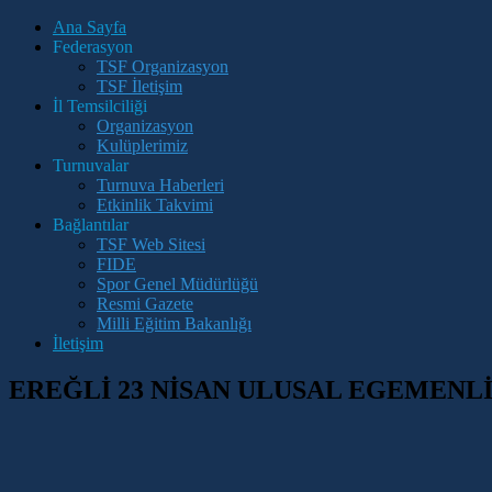
Ana Sayfa
Federasyon
TSF Organizasyon
TSF İletişim
İl Temsilciliği
Organizasyon
Kulüplerimiz
Turnuvalar
Turnuva Haberleri
Etkinlik Takvimi
Bağlantılar
TSF Web Sitesi
FIDE
Spor Genel Müdürlüğü
Resmi Gazete
Milli Eğitim Bakanlığı
İletişim
EREĞLİ 23 NİSAN ULUSAL EGEMENL