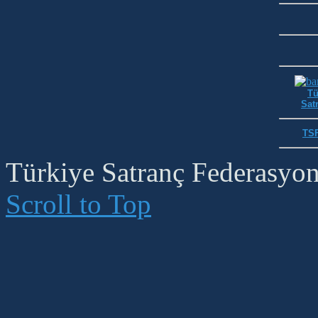
Tü
Satr
TSF
Türkiye Satranç Federasyonu
Scroll to Top