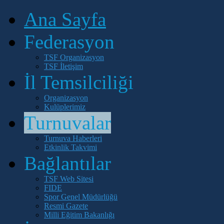
Ana Sayfa
Federasyon
TSF Organizasyon
TSF İletişim
İl Temsilciliği
Organizasyon
Kulüplerimiz
Turnuvalar
Turnuva Haberleri
Etkinlik Takvimi
Bağlantılar
TSF Web Sitesi
FIDE
Spor Genel Müdürlüğü
Resmi Gazete
Milli Eğitim Bakanlığı