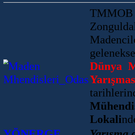
TMMOB 
Zonguld
Madencil
geleneks
Dünya M
Yarışmas
tarihl
Mühendi
Lokali
nd
YÖNERGE
Yarışma d