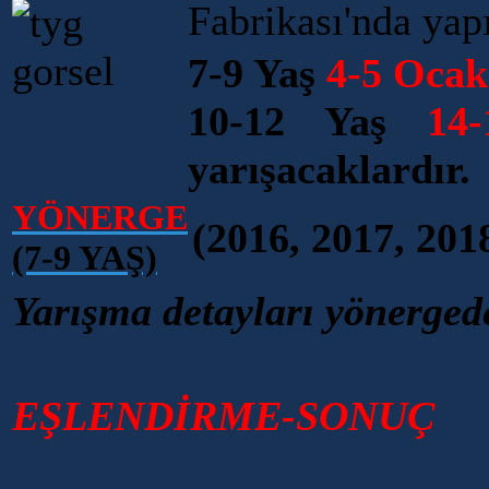
Fabrikası
'nda yapı
7-9 Yaş
4-5 Ocak
10-12 Yaş
14
yarışacaklardır.
YÖNERGE
(2016, 2017, 20
(7-9 YAŞ)
Yarışma detayları yönergede
EŞLENDİRME-SONUÇ