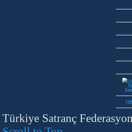
Tü
Satr
TSF
Türkiye Satranç Federasyonu
Scroll to Top