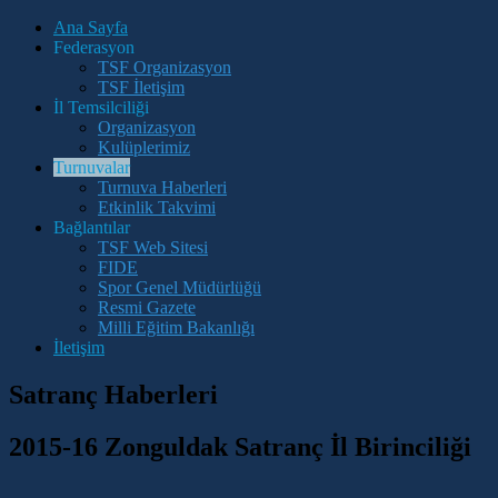
Ana Sayfa
Federasyon
TSF Organizasyon
TSF İletişim
İl Temsilciliği
Organizasyon
Kulüplerimiz
Turnuvalar
Turnuva Haberleri
Etkinlik Takvimi
Bağlantılar
TSF Web Sitesi
FIDE
Spor Genel Müdürlüğü
Resmi Gazete
Milli Eğitim Bakanlığı
İletişim
Satranç Haberleri
2015-16 Zonguldak Satranç İl Birinciliği