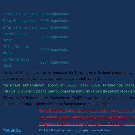
Kategoriler ;
7 Yaş Genel ve Kızlar
: 2009 doğumlular
8 Yaş Genel ve Kızlar
: 2008 doğumlular
9 Yaş Genel ve Kızlar
: 2007 doğumlular
10 Yaş Genel ve
: 2006 doğumlular
Kızlar
11 Yaş Genel ve
: 2005 doğumlular
Kızlar
12 Yaş Genel ve
: 2004 doğumlular
Kızlar
45 da + 30 sn/hamle oyun temposu ile 5 tur İsviçre Sistemi oynanan yarı
tamamlayan ilk üç dereceyi alan sporculara madalya verildi.
Yarışmayı tamamlayan sporcular, 23/29 Ocak 2016 tarihlerinde Manav
Türkiye Küçükler Satranç Şampiyonası'na
kendi imkanları ile
katılabileceklerd
5/6 Aralık 2015 tarihlerinde Çaycuma ve Ereğli'de yapılan ilçe yarışmalarını t
katılmadan Türkiye Küçükler Satranç Şampiyonası'na katılabilirler.
Ereğli Küçükler Satranç Şampiyonası Başlangıç ve Final Sı
Çaycuma Küçükler Satranç Şampiyonası Başlangıç ve Final
Zonguldak Küçükler Satranç Şampiyonası Başlangıç ve Fina
YÖNERGE
Türkiye Küçükler Satranç Şampiyonası web sitesi