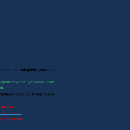
şmada, her kategoride yarışmayı
gat/Antalya'da yapılacak olan
ir.
amamlayan sporcular İl yarışmasına
ralamaları
 Sıral
amaları
l Sıralamaları