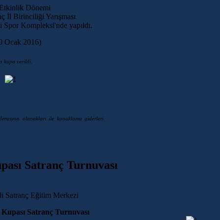
Etkinlik Dönemi
 İl Birinciliği Yarışması
 Spor Kompleksi'nde yapıldı.
10 Ocak 2016)
a kupa verildi.
erasyon olanakları ile konaklama giderleri
upası Satranç Turnuvası
li Satranç Eğitim Merkezi
l Kupası Satranç Turnuvası